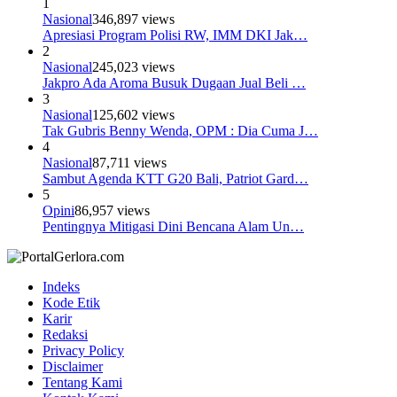
1
Nasional
346,897 views
Apresiasi Program Polisi RW, IMM DKI Jak…
2
Nasional
245,023 views
Jakpro Ada Aroma Busuk Dugaan Jual Beli …
3
Nasional
125,602 views
Tak Gubris Benny Wenda, OPM : Dia Cuma J…
4
Nasional
87,711 views
Sambut Agenda KTT G20 Bali, Patriot Gard…
5
Opini
86,957 views
Pentingnya Mitigasi Dini Bencana Alam Un…
Indeks
Kode Etik
Karir
Redaksi
Privacy Policy
Disclaimer
Tentang Kami