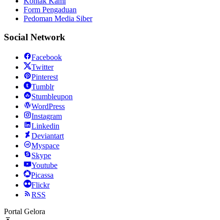
Kontak Kami
Form Pengaduan
Pedoman Media Siber
Social Network
Facebook
Twitter
Pinterest
Tumblr
Stumbleupon
WordPress
Instagram
Linkedin
Deviantart
Myspace
Skype
Youtube
Picassa
Flickr
RSS
Portal Gelora