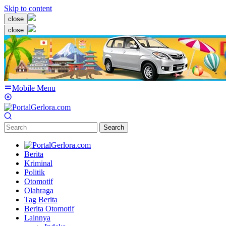
Skip to content
close
close
Mobile Menu
Search
Berita
Kriminal
Politik
Otomotif
Olahraga
Tag Berita
Berita Otomotif
Lainnya