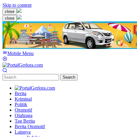
Skip to content
close
close
Mobile Menu
Search
Berita
Kriminal
Politik
Otomotif
Olahraga
Tag Berita
Berita Otomotif
Lainnya