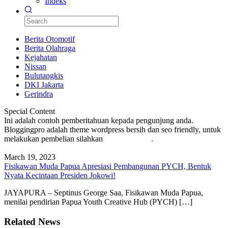
Indeks
Berita Otomotif
Berita Olahraga
Kejahatan
Nissan
Bulutangkis
DKI Jakarta
Gerindra
Special Content
Ini adalah contoh pemberitahuan kepada pengunjung anda.
Bloggingpro adalah theme wordpress bersih dan seo friendly, untuk
melakukan pembelian silahkan
KLIK DISINI
.
March 19, 2023
Fisikawan Muda Papua Apresiasi Pembangunan PYCH, Bentuk
Nyata Kecintaan Presiden Jokowi!
JAYAPURA – Septinus George Saa, Fisikawan Muda Papua,
menilai pendirian Papua Youth Creative Hub (PYCH) […]
Related News