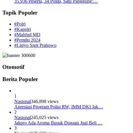
35.936 Peserta, 34 Polda, Satu Panggung:…
Topik Populer
#Polri
#Kapolri
#Mahfud MD
#Pemilu 2024
#Listyo Sigit Prabowo
Otomotif
Berita Populer
1
Nasional
346,898 views
Apresiasi Program Polisi RW, IMM DKI Jak…
2
Nasional
245,025 views
Jakpro Ada Aroma Busuk Dugaan Jual Beli …
3