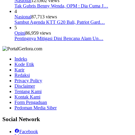
Nasional
125,602 views
Tak Gubris Benny Wenda, OPM : Dia Cuma J…
4
Nasional
87,713 views
Sambut Agenda KTT G20 Bali, Patriot Gard…
5
Opini
86,959 views
Pentingnya Mitigasi Dini Bencana Alam Un…
Indeks
Kode Etik
Karir
Redaksi
Privacy Policy
Disclaimer
Tentang Kami
Kontak Kami
Form Pengaduan
Pedoman Media Siber
Social Network
Facebook