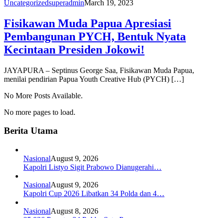
Uncategorized
superadmin
March 19, 2023
Fisikawan Muda Papua Apresiasi
Pembangunan PYCH, Bentuk Nyata
Kecintaan Presiden Jokowi!
JAYAPURA – Septinus George Saa, Fisikawan Muda Papua,
menilai pendirian Papua Youth Creative Hub (PYCH) […]
No More Posts Available.
No more pages to load.
Berita Utama
Nasional
August 9, 2026
Kapolri Listyo Sigit Prabowo Dianugerahi…
Nasional
August 9, 2026
Kapolri Cup 2026 Libatkan 34 Polda dan 4…
Nasional
August 8, 2026