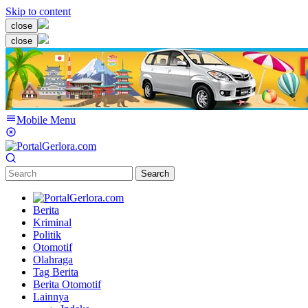
Skip to content
close
close
Mobile Menu
Search
Berita
Kriminal
Politik
Otomotif
Olahraga
Tag Berita
Berita Otomotif
Lainnya