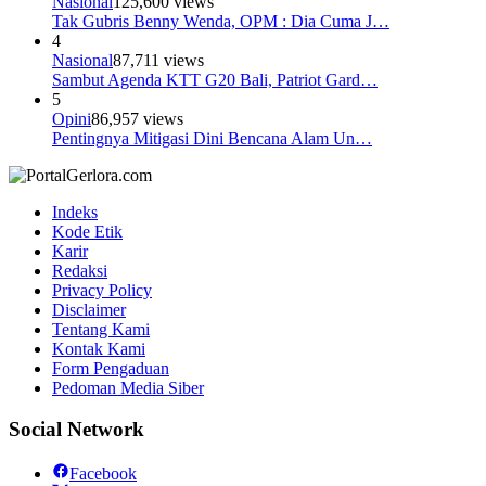
Nasional
125,600 views
Tak Gubris Benny Wenda, OPM : Dia Cuma J…
4
Nasional
87,711 views
Sambut Agenda KTT G20 Bali, Patriot Gard…
5
Opini
86,957 views
Pentingnya Mitigasi Dini Bencana Alam Un…
Indeks
Kode Etik
Karir
Redaksi
Privacy Policy
Disclaimer
Tentang Kami
Kontak Kami
Form Pengaduan
Pedoman Media Siber
Social Network
Facebook