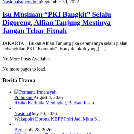
Nasional
superadmin
September 30, 2022
Isu Musiman “PKI Bangkit” Selalu
Digoreng, Alfian Tanjung Mestinya
Jangan Tebar Fitnah
JAKARTA – Bukan Alfian Tanjung jika ceramahnya selalu jualan
kebangkitan PKI “Komunis”. Banyak tokoh yang […]
No More Posts Available.
No more pages to load.
Berita Utama
Polhukam
August 4, 2026
Risiko Karhutla Meningkat, Barisan Insan…
Nasional
July 29, 2026
Wakapolri Dorong KBPP Polri Jadi Mitra S…
Berita
July 28, 2026