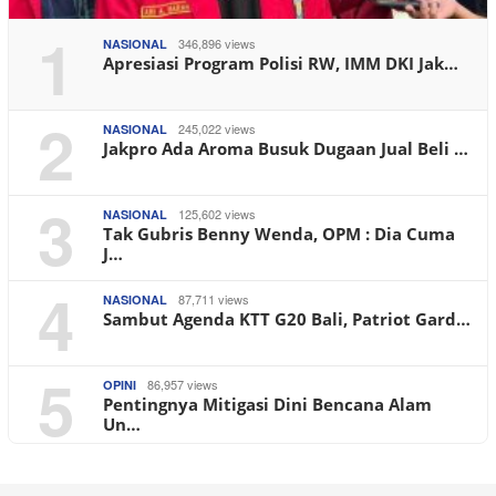
1
346,896 views
NASIONAL
Apresiasi Program Polisi RW, IMM DKI Jak…
2
245,022 views
NASIONAL
Jakpro Ada Aroma Busuk Dugaan Jual Beli …
3
125,602 views
NASIONAL
Tak Gubris Benny Wenda, OPM : Dia Cuma
J…
4
87,711 views
NASIONAL
Sambut Agenda KTT G20 Bali, Patriot Gard…
5
86,957 views
OPINI
Pentingnya Mitigasi Dini Bencana Alam
Un…