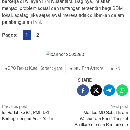
berkerja di wilayah IKN Nusantara. Baginya, ini akan
menjadi problem sosial dan tantangan tersendiri bagi SDM
lokal, apalagi jika sejak awal mereka tidak dilibatkan dalam
pembangunan IKN.
Pages:
1
2
#DPC Rakat Kutai Kartanegara
#Ibnu Fitri Arindra
#IKN
SHARE
Post
Previous post
Next post
Isi Harlah ke 62, PMII DKI
Mahfud MD Sebut Islam
navigation
Berbagi dengan Anak Yatim
Washatiyah Kunci Tangkal
Radikalisme dan Komunisme