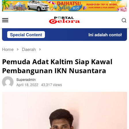
Skip
to
content
Mobile
Menu
Special Content
Ini adalah contoh pemb
Home
Daerah
Pemuda Adat Kaltim Siap Kawal
Pembangunan IKN Nusantara
Superadmin
April 18, 2022
43,317 views