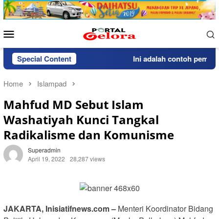
Skip
to
content
Mobile
Menu
Special Content
Ini adalah contoh pemberitah
Home
Islampad
Mahfud MD Sebut Islam
Washatiyah Kunci Tangkal
Radikalisme dan Komunisme
Superadmin
April 19, 2022
28,287 views
JAKARTA, Inisiatifnews.com –
Menteri Koordinator Bidang