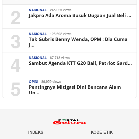
2
245,025 views
NASIONAL
Jakpro Ada Aroma Busuk Dugaan Jual Beli …
3
125,602 views
NASIONAL
Tak Gubris Benny Wenda, OPM : Dia Cuma
J…
4
87,713 views
NASIONAL
Sambut Agenda KTT G20 Bali, Patriot Gard…
5
86,959 views
OPINI
Pentingnya Mitigasi Dini Bencana Alam
Un…
INDEKS
KODE ETIK