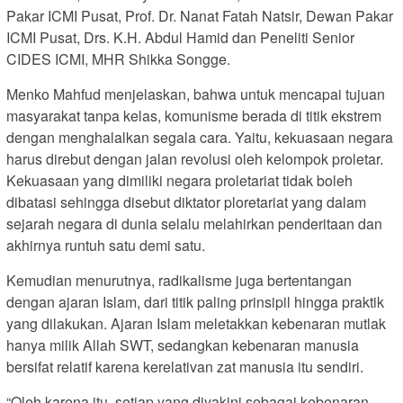
Pakar ICMI Pusat, Prof. Dr. Nanat Fatah Natsir, Dewan Pakar
ICMI Pusat, Drs. K.H. Abdul Hamid dan Peneliti Senior
CIDES ICMI, MHR Shikka Songge.
Menko Mahfud menjelaskan, bahwa untuk mencapai tujuan
masyarakat tanpa kelas, komunisme berada di titik ekstrem
dengan menghalalkan segala cara. Yaitu, kekuasaan negara
harus direbut dengan jalan revolusi oleh kelompok proletar.
Kekuasaan yang dimiliki negara proletariat tidak boleh
dibatasi sehingga disebut diktator ploretariat yang dalam
sejarah negara di dunia selalu melahirkan penderitaan dan
akhirnya runtuh satu demi satu.
Kemudian menurutnya, radikalisme juga bertentangan
dengan ajaran Islam, dari titik paling prinsipil hingga praktik
yang dilakukan. Ajaran Islam meletakkan kebenaran mutlak
hanya milik Allah SWT, sedangkan kebenaran manusia
bersifat relatif karena kerelativan zat manusia itu sendiri.
“Oleh karena itu, setiap yang diyakini sebagai kebenaran