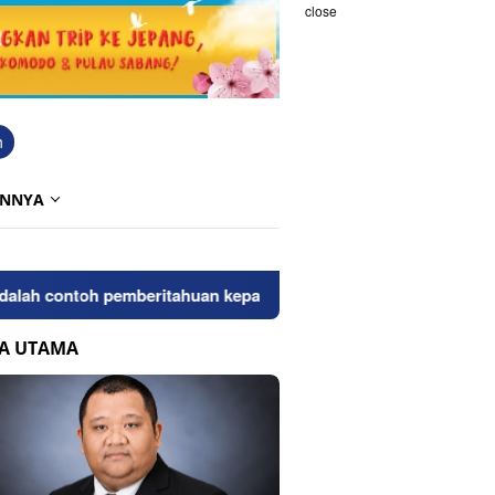
close
h
INNYA
contoh pemberitahuan kepada pengunjung anda. Bloggingpro ada
TA UTAMA