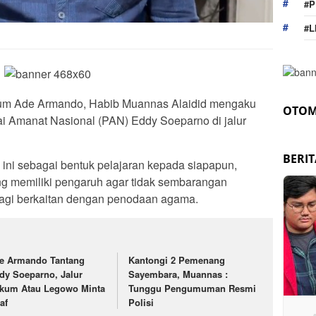
#P
#L
um Ade Armando, Habib Muannas Alaidid mengaku
OTOM
i Amanat Nasional (PAN) Eddy Soeparno di jalur
BERI
ini sebagai bentuk pelajaran kepada siapapun,
ang memiliki pengaruh agar tidak sembarangan
alagi berkaitan dengan penodaan agama.
e Armando Tantang
Kantongi 2 Pemenang
dy Soeparno, Jalur
Sayembara, Muannas :
kum Atau Legowo Minta
Tunggu Pengumuman Resmi
af
Polisi