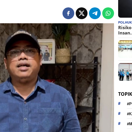
POLHU
Risik
Insan
TOPI
#P
#K
#