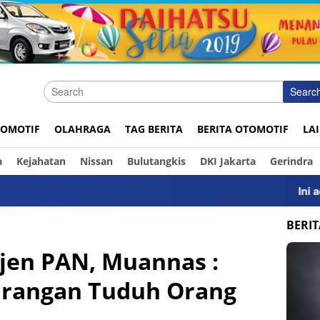
Searc
OMOTIF
OLAHRAGA
TAG BERITA
BERITA OTOMOTIF
LA
a
Kejahatan
Nissan
Bulutangkis
DKI Jakarta
Gerindra
Ini adalah 
BERI
kjen PAN, Muannas :
arangan Tuduh Orang