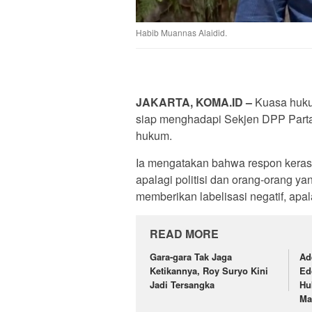
Habib Muannas Alaidid.
JAKARTA, KOMA.ID –
Kuasa huk
siap menghadapi Sekjen DPP Parta
hukum.
Ia mengatakan bahwa respon keras 
apalagi politisi dan orang-orang y
memberikan labelisasi negatif, ap
READ MORE
Gara-gara Tak Jaga
Ad
Ketikannya, Roy Suryo Kini
Ed
Jadi Tersangka
Hu
Ma