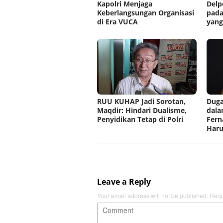
Kapolri Menjaga
Delp
Keberlangsungan Organisasi
pad
di Era VUCA
yang
RUU KUHAP Jadi Sorotan,
Duga
Maqdir: Hindari Dualisme,
dala
Penyidikan Tetap di Polri
Fern
Haru
Leave a Reply
Your email address will not be published.
Requ