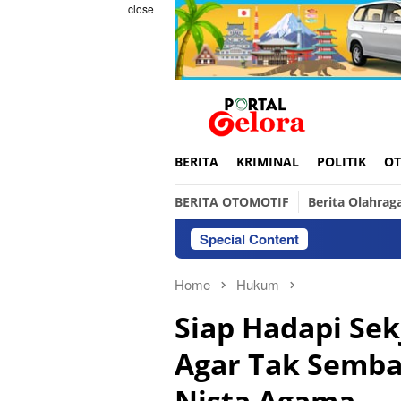
Skip
close
to
content
BERITA
KRIMINAL
POLITIK
OT
BERITA OTOMOTIF
Berita Olahrag
Special Content
Home
Hukum
Siap Hadapi Se
Agar Tak Semb
Nista Agama