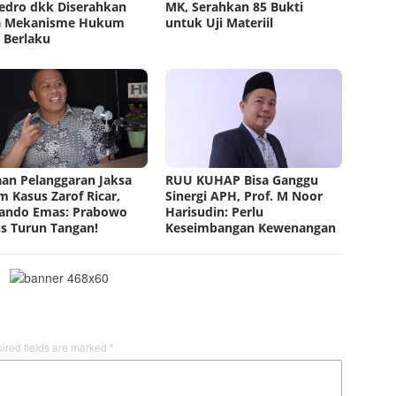
edro dkk Diserahkan
MK, Serahkan 85 Bukti
a Mekanisme Hukum
untuk Uji Materiil
 Berlaku
an Pelanggaran Jaksa
RUU KUHAP Bisa Ganggu
m Kasus Zarof Ricar,
Sinergi APH, Prof. M Noor
ando Emas: Prabowo
Harisudin: Perlu
s Turun Tangan!
Keseimbangan Kewenangan
ired fields are marked
*