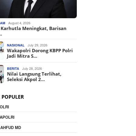
August 4, 2026
KAM
o Karhutla Meningkat, Barisan
…
July 29, 2026
NASIONAL
Wakapolri Dorong KBPP Polri
Jadi Mitra S…
July 28, 2026
BERITA
Nilai Langsung Terlihat,
Seleksi Akpol 2…
K POPULER
OLRI
APOLRI
MAHFUD MD