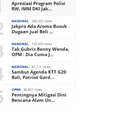
1
Apresiasi Program Polisi
RW, IMM DKI Jak…
2
245,022 views
NASIONAL
Jakpro Ada Aroma Busuk
Dugaan Jual Beli …
3
125,600 views
NASIONAL
Tak Gubris Benny Wenda,
OPM : Dia Cuma J…
4
87,711 views
NASIONAL
Sambut Agenda KTT G20
Bali, Patriot Gard…
5
86,957 views
OPINI
Pentingnya Mitigasi Dini
Bencana Alam Un…