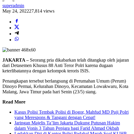
superadmin
May 24, 2022
27,814 views
JAKARTA –
Seorang pria dikabarkan telah ditangkap oleh jajaran
dari Detasemen Khusus 88 Anti Teror Polri karena dugaan
keterlibatannya dengan kelompok teroris ISIS.
Penangkapan tersebut berlangsung di Perumahan Umum (Perum)
Dinoyo Permai, Kelurahan Dinoyo, Kecamatan Lowakwaru, Kota
Malang, Jawa Timur pada hari Senin (23/5) siang.
Read More
Kasus Polisi Tembak Polisi di Bogor, Mahfud MD Puji Polri
yang Merespons & Tangani dengan Cepat!
Jaringan Majelis Ta’lim Jakarta Dukung Putusan Hakim
dalam Vonis 3 Tahun Penjara bagi Farid Ahmad Okbah
Ledakkan Diri di Kantor Polisi Padahal Marah Soal KUHP,