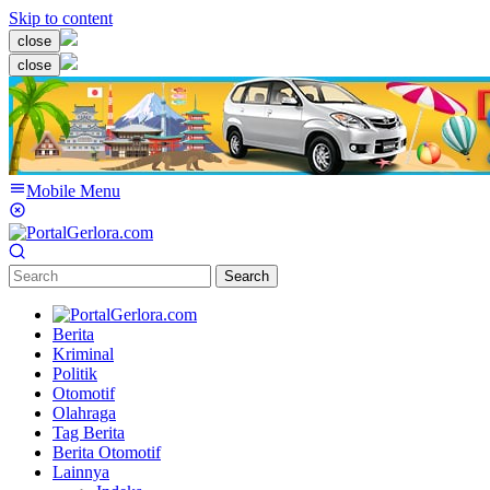
Skip to content
close
close
Mobile Menu
Search
Berita
Kriminal
Politik
Otomotif
Olahraga
Tag Berita
Berita Otomotif
Lainnya