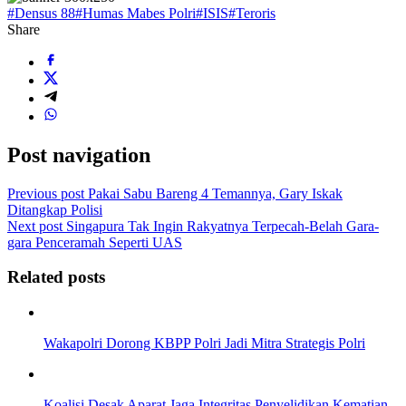
#Densus 88
#Humas Mabes Polri
#ISIS
#Teroris
Share
Post navigation
Previous post
Pakai Sabu Bareng 4 Temannya, Gary Iskak
Ditangkap Polisi
Next post
Singapura Tak Ingin Rakyatnya Terpecah-Belah Gara-
gara Penceramah Seperti UAS
Related posts
Wakapolri Dorong KBPP Polri Jadi Mitra Strategis Polri
Koalisi Desak Aparat Jaga Integritas Penyelidikan Kematian