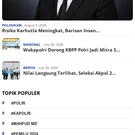
August 4, 2026
POLHUKAM
Risiko Karhutla Meningkat, Barisan Insan…
July 29, 2026
NASIONAL
Wakapolri Dorong KBPP Polri Jadi Mitra S…
July 28, 2026
BERITA
Nilai Langsung Terlihat, Seleksi Akpol 2…
TOPIK POPULER
#POLRI
#KAPOLRI
#MAHFUD MD
#PEMILU 2024