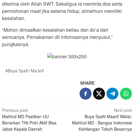
diterima oleh Allah SWT. Sekaligus ia meminta doa serta
permohonan maaf jika selama hidup, almarhum memiliki
kesalahan.
“Mohon dimaafkan kesalahan beliau dan do’a dari
semuanya. Pemakaman dll informasinya menyusul,”
pungkasnya.
#Buya Syafi'i Ma'arif
SHARE
Post
Previous post
Next post
Mahfud MD Pastikan UU
Buya Syafii Maarif Wafat,
navigation
Benarkan TNI Polri Aktif Bisa
Mahfud MD : Bangsa Indonesia
Jabat Kepala Daerah
Kehilangan Tokoh Besarnya