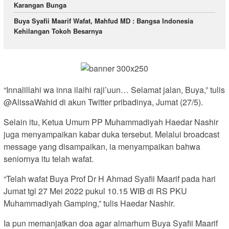
Karangan Bunga
Buya Syafii Maarif Wafat, Mahfud MD : Bangsa Indonesia
Kehilangan Tokoh Besarnya
“Innalillahi wa inna ilaihi raji’uun… Selamat jalan, Buya,” tulis
@AlissaWahid di akun Twitter pribadinya, Jumat (27/5).
Selain itu, Ketua Umum PP Muhammadiyah Haedar Nashir
juga menyampaikan kabar duka tersebut. Melalui broadcast
message yang disampaikan, ia menyampaikan bahwa
seniornya itu telah wafat.
“Telah wafat Buya Prof Dr H Ahmad Syafii Maarif pada hari
Jumat tgl 27 Mei 2022 pukul 10.15 WIB di RS PKU
Muhammadiyah Gamping,” tulis Haedar Nashir.
Ia pun memanjatkan doa agar almarhum Buya Syafii Maarif