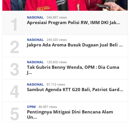
1
346,897 views
NASIONAL
Apresiasi Program Polisi RW, IMM DKI Jak…
2
245,023 views
NASIONAL
Jakpro Ada Aroma Busuk Dugaan Jual Beli …
3
125,602 views
NASIONAL
Tak Gubris Benny Wenda, OPM : Dia Cuma
J…
4
87,712 views
NASIONAL
Sambut Agenda KTT G20 Bali, Patriot Gard…
5
86,957 views
OPINI
Pentingnya Mitigasi Dini Bencana Alam
Un…