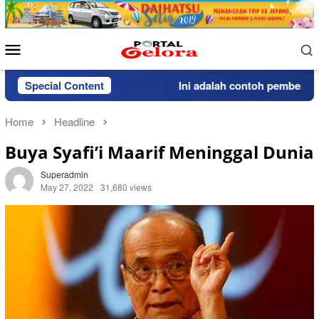
Skip
to
content
Mobile
Menu
Special Content
Ini adalah contoh pemberitahua
Home
Headline
Buya Syafi’i Maarif Meninggal Dunia
Superadmin
May 27, 2022
31,680 views