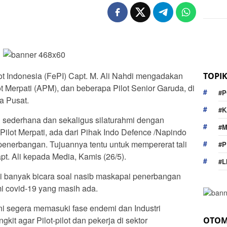
ot Indonesia (FePI) Capt. M. Ali Nahdi mengadakan
TOPI
ot Merpati (APM), dan beberapa Pilot Senior Garuda, di
#P
a Pusat.
#K
l sederhana dan sekaligus silaturahmi dengan
#
 Pilot Merpati, ada dari Pihak Indo Defence /Napindo
penerbangan. Tujuannya tentu untuk mempererat tali
#P
apt. Ali kepada Media, Kamis (26/5).
#L
li banyak bicara soal nasib maskapai penerbangan
i covid-19 yang masih ada.
ni segera memasuki fase endemi dan Industri
it agar Pilot-pilot dan pekerja di sektor
OTOM