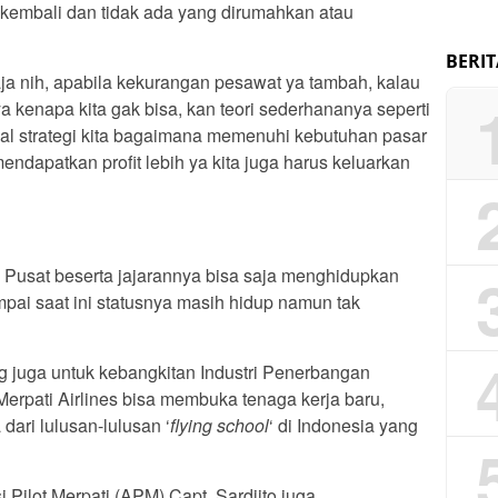
kembali dan tidak ada yang dirumahkan atau
BERI
aja nih, apabila kekurangan pesawat ya tambah, kalau
 kenapa kita gak bisa, kan teori sederhananya seperti
nggal strategi kita bagaimana memenuhi kebutuhan pasar
mendapatkan profit lebih ya kita juga harus keluarkan
h Pusat beserta jajarannya bisa saja menghidupkan
pai saat ini statusnya masih hidup namun tak
ang juga untuk kebangkitan Industri Penerbangan
erpati Airlines bisa membuka tenaga kerja baru,
dari lulusan-lulusan ‘
flying school
‘ di Indonesia yang
 Pilot Merpati (APM) Capt. Sardjito juga