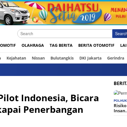
Searc
OMOTIF
OLAHRAGA
TAG BERITA
BERITA OTOMOTIF
LA
a
Kejahatan
Nissan
Bulutangkis
DKI Jakarta
Gerindra
In
BERI
Pilot Indonesia, Bicara
POLHU
Risik
kapai Penerbangan
Insan