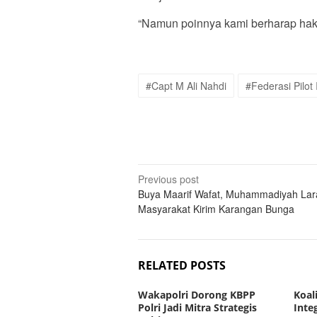
“Namun poinnya kami berharap hak-
#Capt M Ali Nahdi
#Federasi Pilot
Post
Previous post
Buya Maarif Wafat, Muhammadiyah La
navigation
Masyarakat Kirim Karangan Bunga
RELATED POSTS
Wakapolri Dorong KBPP
Koal
Polri Jadi Mitra Strategis
Inte