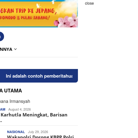
close
h
INNYA
i adalah contoh pemberitahuan kepada pengunjung anda. Bloggin
TA UTAMA
August 4, 2026
KAM
o Karhutla Meningkat, Barisan
…
July 29, 2026
NASIONAL
Wakapolri Dorong KBPP Polri