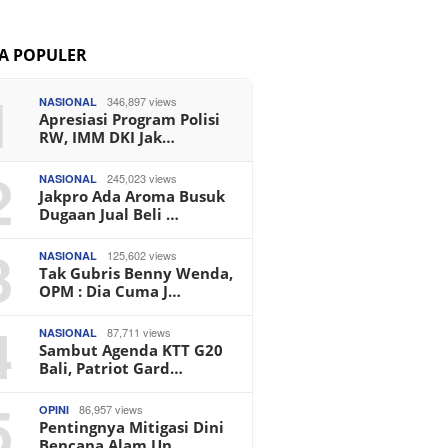
TA POPULER
1
346,897 views
NASIONAL
Apresiasi Program Polisi
RW, IMM DKI Jak…
2
245,023 views
NASIONAL
Jakpro Ada Aroma Busuk
Dugaan Jual Beli …
3
125,602 views
NASIONAL
Tak Gubris Benny Wenda,
OPM : Dia Cuma J…
4
87,711 views
NASIONAL
Sambut Agenda KTT G20
Bali, Patriot Gard…
5
86,957 views
OPINI
Pentingnya Mitigasi Dini
Bencana Alam Un…