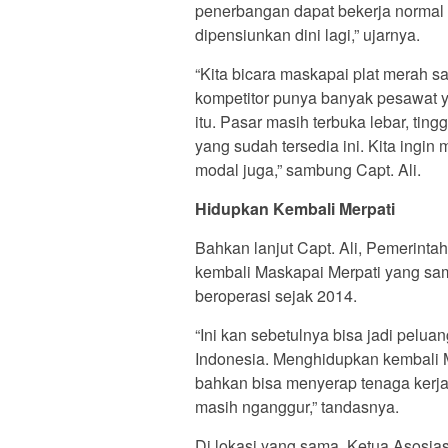
penerbangan dapat bekerja normal 
dipensiunkan dini lagi,” ujarnya.
“Kita bicara maskapai plat merah s
kompetitor punya banyak pesawat ya
itu. Pasar masih terbuka lebar, ti
yang sudah tersedia ini. Kita ingin 
modal juga,” sambung Capt. Ali.
Hidupkan Kembali Merpati
Bahkan lanjut Capt. Ali, Pemerinta
kembali Maskapai Merpati yang sam
beroperasi sejak 2014.
“Ini kan sebetulnya bisa jadi pelu
Indonesia. Menghidupkan kembali M
bahkan bisa menyerap tenaga kerja 
masih nganggur,” tandasnya.
Di lokasi yang sama, Ketua Asosiasi