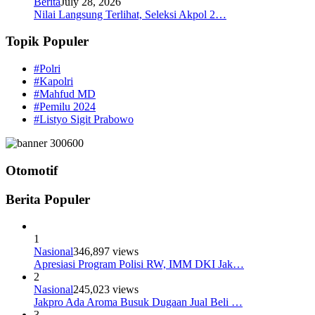
Berita
July 28, 2026
Nilai Langsung Terlihat, Seleksi Akpol 2…
Topik Populer
#Polri
#Kapolri
#Mahfud MD
#Pemilu 2024
#Listyo Sigit Prabowo
Otomotif
Berita Populer
1
Nasional
346,897 views
Apresiasi Program Polisi RW, IMM DKI Jak…
2
Nasional
245,023 views
Jakpro Ada Aroma Busuk Dugaan Jual Beli …
3