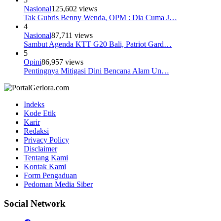
Nasional
125,602 views
Tak Gubris Benny Wenda, OPM : Dia Cuma J…
4
Nasional
87,711 views
Sambut Agenda KTT G20 Bali, Patriot Gard…
5
Opini
86,957 views
Pentingnya Mitigasi Dini Bencana Alam Un…
Indeks
Kode Etik
Karir
Redaksi
Privacy Policy
Disclaimer
Tentang Kami
Kontak Kami
Form Pengaduan
Pedoman Media Siber
Social Network