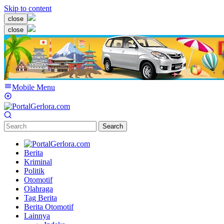
Skip to content
close
close
Mobile Menu
Search
Berita
Kriminal
Politik
Otomotif
Olahraga
Tag Berita
Berita Otomotif
Lainnya