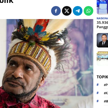
NASION
35.936
Pangg
TOPI
#P
#K
#