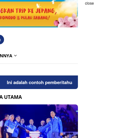
close
h
INNYA
 adalah contoh pemberitahuan kepada pengunjung anda. Blogging
TA UTAMA