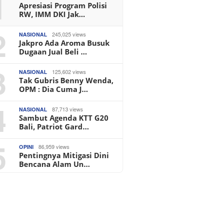
1
Apresiasi Program Polisi
RW, IMM DKI Jak…
2
245,025 views
NASIONAL
Jakpro Ada Aroma Busuk
Dugaan Jual Beli …
3
125,602 views
NASIONAL
Tak Gubris Benny Wenda,
OPM : Dia Cuma J…
4
87,713 views
NASIONAL
Sambut Agenda KTT G20
Bali, Patriot Gard…
5
86,959 views
OPINI
Pentingnya Mitigasi Dini
Bencana Alam Un…