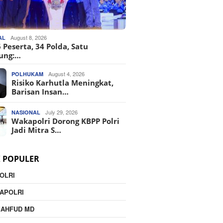
August 8, 2026
AL
 Peserta, 34 Polda, Satu
ung:…
August 4, 2026
POLHUKAM
Risiko Karhutla Meningkat,
Barisan Insan…
July 29, 2026
NASIONAL
Wakapolri Dorong KBPP Polri
Jadi Mitra S…
K POPULER
OLRI
APOLRI
MAHFUD MD