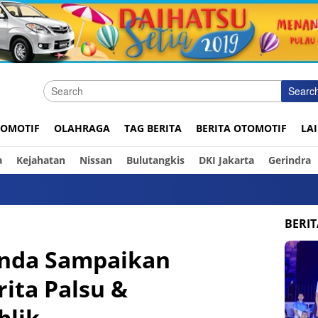
Searc
OMOTIF
OLAHRAGA
TAG BERITA
BERITA OTOMOTIF
LA
a
Kejahatan
Nissan
Bulutangkis
DKI Jakarta
Gerindra
Ini
BERI
enda Sampaikan
ita Palsu &
blik