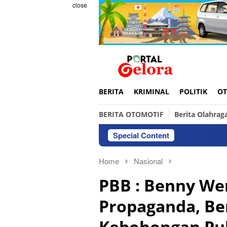
Skip
close
to
content
BERITA
KRIMINAL
POLITIK
OT
BERITA OTOMOTIF
Berita Olahrag
Special Content
Home
Nasional
PBB : Benny W
Propaganda, Ber
Kebohongan Pu