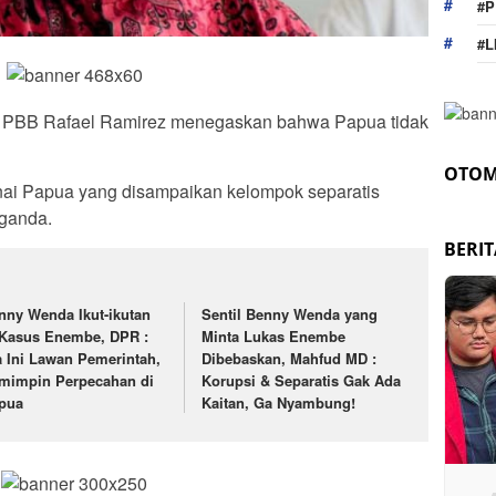
#P
#L
i PBB Rafael Ramirez menegaskan bahwa Papua tidak
OTOM
ai Papua yang disampaikan kelompok separatis
ganda.
BERI
nny Wenda Ikut-ikutan
Sentil Benny Wenda yang
 Kasus Enembe, DPR :
Minta Lukas Enembe
a Ini Lawan Pemerintah,
Dibebaskan, Mahfud MD :
mimpin Perpecahan di
Korupsi & Separatis Gak Ada
pua
Kaitan, Ga Nyambung!