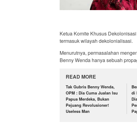
Ketua Komite Khusus Dekolonisas
termasuk wilayah dekolonialisasi.
Menurutnya, permasalahan mengen
Benny Wenda hanya sebuah propa
READ MORE
Tak Gubris Benny Wenda,
Be
OPM : Dia Cuma Jualan Isu
di
Papua Merdeka, Bukan
Di
Pejuang Revolusioner!
Pe
Useless Man
Pa