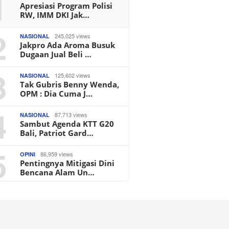
1
Apresiasi Program Polisi
RW, IMM DKI Jak…
2
245,025 views
NASIONAL
Jakpro Ada Aroma Busuk
Dugaan Jual Beli …
3
125,602 views
NASIONAL
Tak Gubris Benny Wenda,
OPM : Dia Cuma J…
4
87,713 views
NASIONAL
Sambut Agenda KTT G20
Bali, Patriot Gard…
5
86,959 views
OPINI
Pentingnya Mitigasi Dini
Bencana Alam Un…