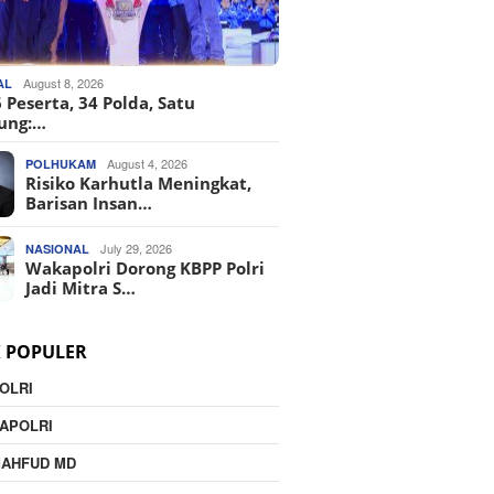
August 8, 2026
AL
 Peserta, 34 Polda, Satu
ung:…
August 4, 2026
POLHUKAM
Risiko Karhutla Meningkat,
Barisan Insan…
July 29, 2026
NASIONAL
Wakapolri Dorong KBPP Polri
Jadi Mitra S…
K POPULER
OLRI
APOLRI
MAHFUD MD