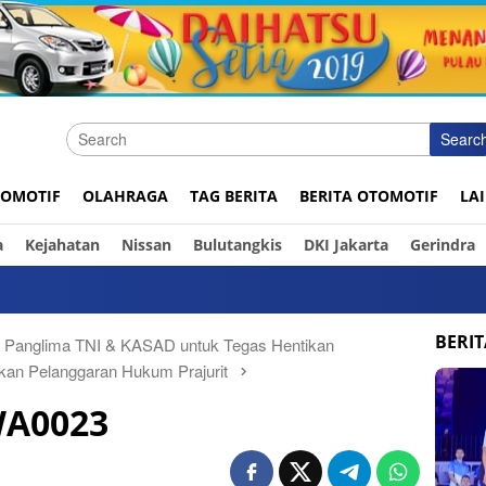
Searc
OMOTIF
OLAHRAGA
TAG BERITA
BERITA OTOMOTIF
LA
a
Kejahatan
Nissan
Bulutangkis
DKI Jakarta
Gerindra
BERI
n Panglima TNI & KASAD untuk Tegas Hentikan
kan Pelanggaran Hukum Prajurit
WA0023