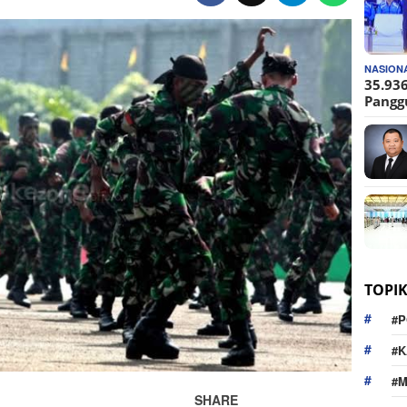
NASION
35.936
Pangg
TOPI
#P
#K
#
SHARE