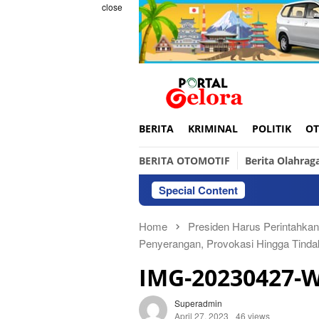
Skip
close
to
content
BERITA
KRIMINAL
POLITIK
OT
BERITA OTOMOTIF
Berita Olahrag
Special Content
Home
Presiden Harus Perintahka
Penyerangan, Provokasi Hingga Tinda
IMG-20230427-
Superadmin
April 27, 2023
46 views