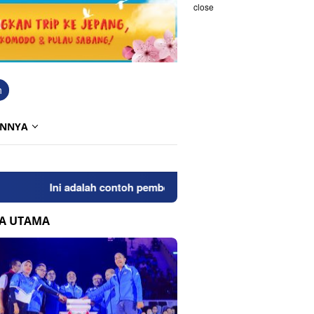
close
h
INNYA
Ini adalah contoh pemberitahuan kepada pengunjung anda.
TA UTAMA