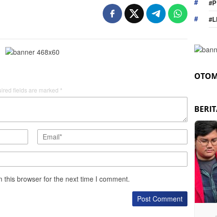
#P
#L
OTOM
ired fields are marked
*
BERI
 this browser for the next time I comment.