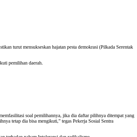
ikan turut mensukseskan hajatan pesta demokrasi (Pilkada Serentak
kuti pemilihan daerah.
asilitasi soal pemilihannya, jika dia daftar pilihnya ditempat yang
ya tetap dia bisa mengikuti,” tegas Pekerja Sosial Sentra
n terhadap paham Intoleransi dan radikalisme.