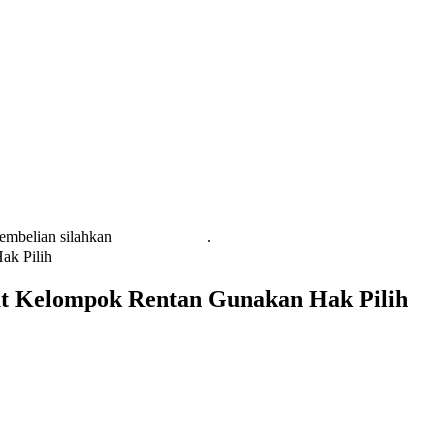
pembelian silahkan
KLIK DISINI
.
ak Pilih
at Kelompok Rentan Gunakan Hak Pilih