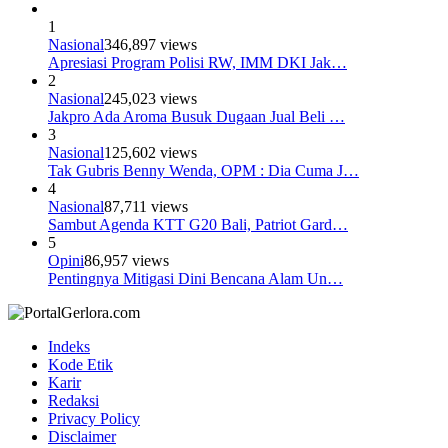
1
Nasional
346,897 views
Apresiasi Program Polisi RW, IMM DKI Jak…
2
Nasional
245,023 views
Jakpro Ada Aroma Busuk Dugaan Jual Beli …
3
Nasional
125,602 views
Tak Gubris Benny Wenda, OPM : Dia Cuma J…
4
Nasional
87,711 views
Sambut Agenda KTT G20 Bali, Patriot Gard…
5
Opini
86,957 views
Pentingnya Mitigasi Dini Bencana Alam Un…
Indeks
Kode Etik
Karir
Redaksi
Privacy Policy
Disclaimer