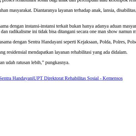
han masyarakat. Diantaranya layanan terhadap anak, lansia, disabili
ma dengan instansi-instansi terkait bukan hanya adanya aduan masyar
n radikalisme ini tidak bisa ditangani secara one man show namun me
asama dengan Sentra Handayani seperti Kejaksaan, Polda, Polres, Pol
 residensial mendapatkan layanan rehabilitasi yang ada didalam.
ran udah ratusan lebih,” pungkasnya.
Sentra Handayani
UPT Direktorat Rehabilitas Sosial - Kemensos