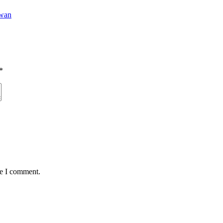
awan
*
me I comment.