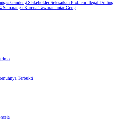
as Gandeng Stakeholder Selesaikan Problem Illegal Drilling
4 Semarang : Karena Tawuran antar Geng
utrimo
penuhnya Terbukti
nesia