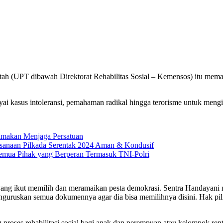
 (UPT dibawah Direktorat Rehabilitas Sosial – Kemensos) itu memast
i kasus intoleransi, pemahaman radikal hingga terorisme untuk mengi
amakan Menjaga Persatuan
ksanaan Pilkada Serentak 2024 Aman & Kondusif
 Semua Pihak yang Berperan Termasuk TNI-Polri
ng ikut memilih dan meramaikan pesta demokrasi. Sentra Handayani memf
uruskan semua dokumennya agar dia bisa memilihnya disini. Hak pilihn
oses rehabilitasi sosial bagi anak dan perempuan atau kelompok renta