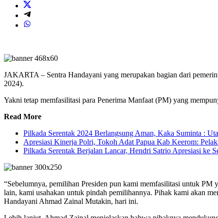
JAKARTA – Sentra Handayani yang merupakan bagian dari pemerintah
2024).
Yakni tetap memfasilitasi para Penerima Manfaat (PM) yang mempunya
Read More
Pilkada Serentak 2024 Berlangsung Aman, Kaka Suminta : Ut
Apresiasi Kinerja Polri, Tokoh Adat Papua Kab Keerom: Pela
Pilkada Serentak Berjalan Lancar, Hendri Satrio Apresiasi ke
“Sebelumnya, pemilihan Presiden pun kami memfasilitasi untuk PM ya
lain, kami usahakan untuk pindah pemilihannya. Pihak kami akan meng
Handayani Ahmad Zainal Mutakin, hari ini.
Lebih lanjut, Ahmad Zainal menjelaskan bahwa pihaknya mendukung pr