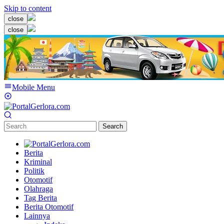
Skip to content
close
close
Mobile Menu
Search
Berita
Kriminal
Politik
Otomotif
Olahraga
Tag Berita
Berita Otomotif
Lainnya