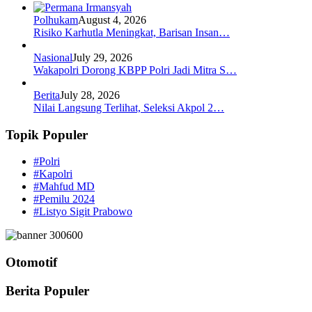
Polhukam
August 4, 2026
Risiko Karhutla Meningkat, Barisan Insan…
Nasional
July 29, 2026
Wakapolri Dorong KBPP Polri Jadi Mitra S…
Berita
July 28, 2026
Nilai Langsung Terlihat, Seleksi Akpol 2…
Topik Populer
#Polri
#Kapolri
#Mahfud MD
#Pemilu 2024
#Listyo Sigit Prabowo
Otomotif
Berita Populer