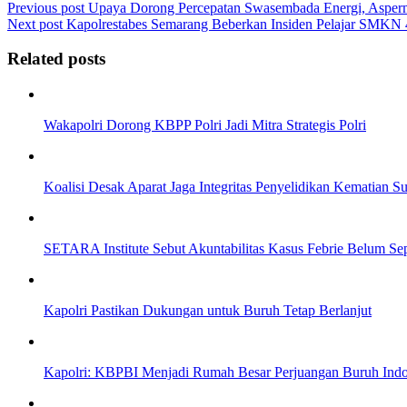
Previous post
Upaya Dorong Percepatan Swasembada Energi, Aspermig
Next post
Kapolrestabes Semarang Beberkan Insiden Pelajar SMKN 
Related posts
Wakapolri Dorong KBPP Polri Jadi Mitra Strategis Polri
Koalisi Desak Aparat Jaga Integritas Penyelidikan Kematian S
SETARA Institute Sebut Akuntabilitas Kasus Febrie Belum Se
Kapolri Pastikan Dukungan untuk Buruh Tetap Berlanjut
Kapolri: KBPBI Menjadi Rumah Besar Perjuangan Buruh Indo