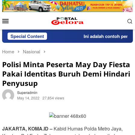
Skip
to
content
Mobile
Menu
Special Content
Ini adalah contoh pemberit
Home
Nasional
Polisi Minta Peserta May Day Fiesta
Pakai Identitas Buruh Demi Hindari
Penyusup
Superadmin
May 14, 2022
27,854 views
JAKARTA, KOMA.ID –
Kabid Humas Polda Metro Jaya,