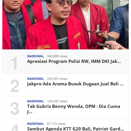
1
346,898 views
NASIONAL
Apresiasi Program Polisi RW, IMM DKI Jak…
2
245,023 views
NASIONAL
Jakpro Ada Aroma Busuk Dugaan Jual Beli …
3
125,602 views
NASIONAL
Tak Gubris Benny Wenda, OPM : Dia Cuma
J…
4
87,713 views
NASIONAL
Sambut Agenda KTT G20 Bali, Patriot Gard…