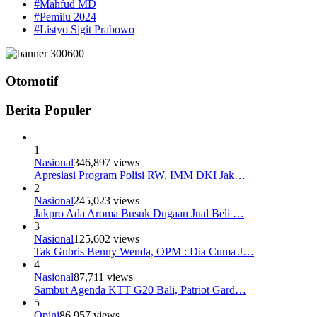
#Mahfud MD
#Pemilu 2024
#Listyo Sigit Prabowo
Otomotif
Berita Populer
1
Nasional
346,897 views
Apresiasi Program Polisi RW, IMM DKI Jak…
2
Nasional
245,023 views
Jakpro Ada Aroma Busuk Dugaan Jual Beli …
3
Nasional
125,602 views
Tak Gubris Benny Wenda, OPM : Dia Cuma J…
4
Nasional
87,711 views
Sambut Agenda KTT G20 Bali, Patriot Gard…
5
Opini
86,957 views