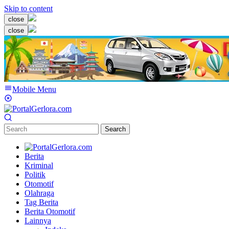
Skip to content
close
close
Mobile Menu
Search
Berita
Kriminal
Politik
Otomotif
Olahraga
Tag Berita
Berita Otomotif
Lainnya