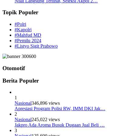
Nilai Langsung Terlihat, Seleksi Akpol 2…
Topik Populer
#Polri
#Kapolri
#Mahfud MD
#Pemilu 2024
#Listyo Sigit Prabowo
Otomotif
Berita Populer
1
Nasional
346,896 views
Apresiasi Program Polisi RW, IMM DKI Jak…
2
Nasional
245,022 views
Jakpro Ada Aroma Busuk Dugaan Jual Beli …
3
Nasional
125,600 views