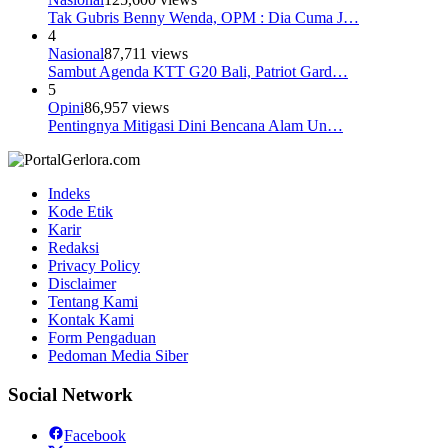
Tak Gubris Benny Wenda, OPM : Dia Cuma J…
4
Nasional
87,711 views
Sambut Agenda KTT G20 Bali, Patriot Gard…
5
Opini
86,957 views
Pentingnya Mitigasi Dini Bencana Alam Un…
Indeks
Kode Etik
Karir
Redaksi
Privacy Policy
Disclaimer
Tentang Kami
Kontak Kami
Form Pengaduan
Pedoman Media Siber
Social Network
Facebook