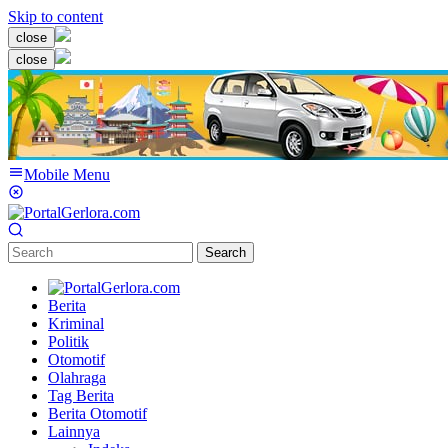
Skip to content
close
close
Mobile Menu
Search
Berita
Kriminal
Politik
Otomotif
Olahraga
Tag Berita
Berita Otomotif
Lainnya