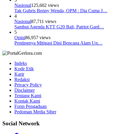
Nasional
125,602 views
Tak Gubris Benny Wenda, OPM : Dia Cuma J…
4
Nasional
87,711 views
Sambut Agenda KTT G20 Bali, Patriot Gard…
5
Opini
86,957 views
Pentingnya Mitigasi Dini Bencana Alam Un…
Indeks
Kode Etik
Karir
Redaksi
Privacy Policy
Disclaimer
Tentang Kami
Kontak Kami
Form Pengaduan
Pedoman Media Siber
Social Network