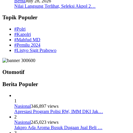
Berita
July 28, 2026
Nilai Langsung Terlihat, Seleksi Akpol 2…
Topik Populer
#Polri
#Kapolri
#Mahfud MD
#Pemilu 2024
#Listyo Sigit Prabowo
Otomotif
Berita Populer
1
Nasional
346,897 views
Apresiasi Program Polisi RW, IMM DKI Jak…
2
Nasional
245,023 views
Jakpro Ada Aroma Busuk Dugaan Jual Beli …
3