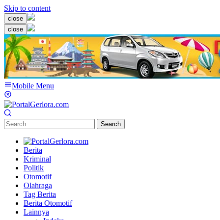
Skip to content
close
close
Mobile Menu
Search
Berita
Kriminal
Politik
Otomotif
Olahraga
Tag Berita
Berita Otomotif
Lainnya