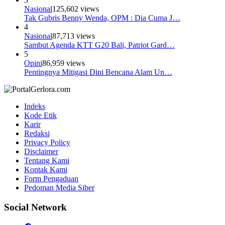
Nasional
125,602 views
Tak Gubris Benny Wenda, OPM : Dia Cuma J…
4
Nasional
87,713 views
Sambut Agenda KTT G20 Bali, Patriot Gard…
5
Opini
86,959 views
Pentingnya Mitigasi Dini Bencana Alam Un…
Indeks
Kode Etik
Karir
Redaksi
Privacy Policy
Disclaimer
Tentang Kami
Kontak Kami
Form Pengaduan
Pedoman Media Siber
Social Network