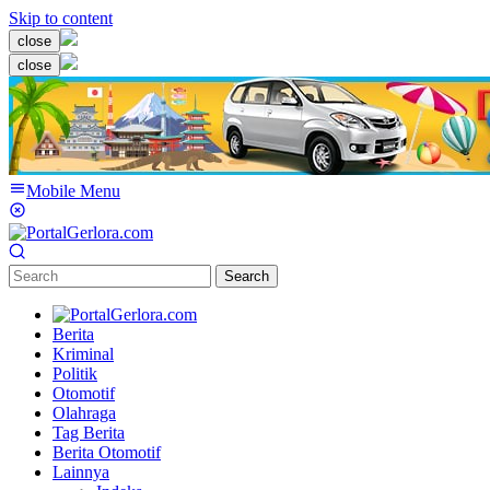
Skip to content
close
close
Mobile Menu
Search
Berita
Kriminal
Politik
Otomotif
Olahraga
Tag Berita
Berita Otomotif
Lainnya