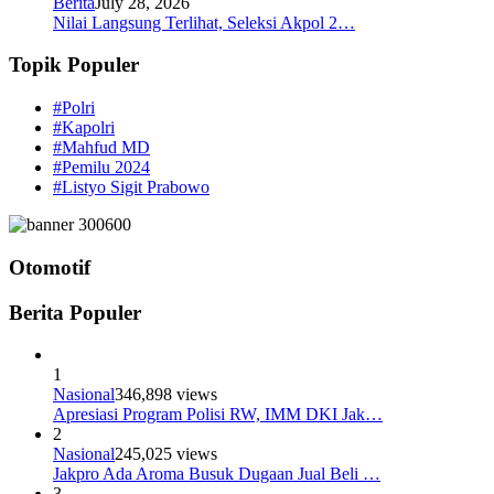
Berita
July 28, 2026
Nilai Langsung Terlihat, Seleksi Akpol 2…
Topik Populer
#Polri
#Kapolri
#Mahfud MD
#Pemilu 2024
#Listyo Sigit Prabowo
Otomotif
Berita Populer
1
Nasional
346,898 views
Apresiasi Program Polisi RW, IMM DKI Jak…
2
Nasional
245,025 views
Jakpro Ada Aroma Busuk Dugaan Jual Beli …
3