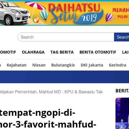
Searc
OMOTIF
OLAHRAGA
TAG BERITA
BERITA OTOMOTIF
LA
a
Kejahatan
Nissan
Bulutangkis
DKI Jakarta
Gerindra
Ini 
BERI
bijakan Pemerintah, Mahfud MD : KPU & Bawaslu Tak
tempat-ngopi-di-
or-3-favorit-mahfud-