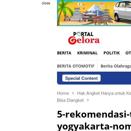
Skip
close
to
content
BERITA
KRIMINAL
POLITIK
OT
BERITA OTOMOTIF
Berita Olahrag
Special Content
Home
Hak Angket Hanya untuk Ke
Bisa Diangket
5-rekomendasi-
yogyakarta-nom