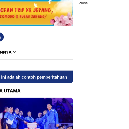
close
h
INNYA
adalah contoh pemberitahuan kepada pengunjung anda. Bloggingp
TA UTAMA