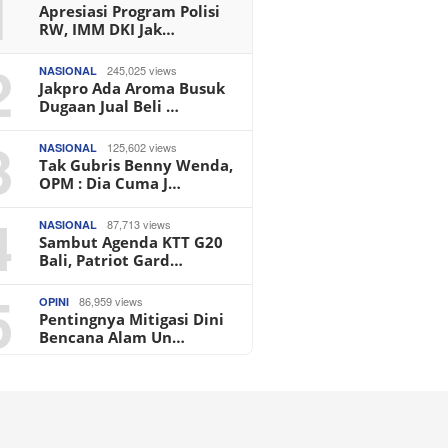
1
Apresiasi Program Polisi
RW, IMM DKI Jak…
2
245,025 views
NASIONAL
Jakpro Ada Aroma Busuk
Dugaan Jual Beli …
3
125,602 views
NASIONAL
Tak Gubris Benny Wenda,
OPM : Dia Cuma J…
4
87,713 views
NASIONAL
Sambut Agenda KTT G20
Bali, Patriot Gard…
5
86,959 views
OPINI
Pentingnya Mitigasi Dini
Bencana Alam Un…