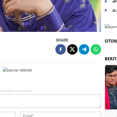
#P
#L
SHARE
OTOM
BERI
ired fields are marked
*