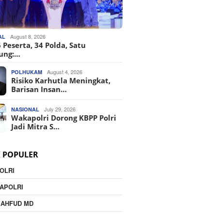
August 8, 2026
AL
 Peserta, 34 Polda, Satu
ung:…
August 4, 2026
POLHUKAM
Risiko Karhutla Meningkat,
Barisan Insan…
July 29, 2026
NASIONAL
Wakapolri Dorong KBPP Polri
Jadi Mitra S…
K POPULER
OLRI
APOLRI
MAHFUD MD