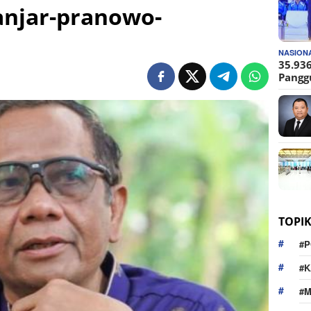
njar-pranowo-
NASION
35.936
Pangg
TOPI
#P
#K
#