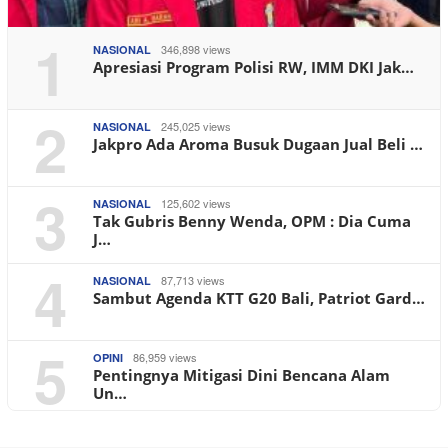
1
346,898 views
NASIONAL
Apresiasi Program Polisi RW, IMM DKI Jak…
2
245,025 views
NASIONAL
Jakpro Ada Aroma Busuk Dugaan Jual Beli …
3
125,602 views
NASIONAL
Tak Gubris Benny Wenda, OPM : Dia Cuma
J…
4
87,713 views
NASIONAL
Sambut Agenda KTT G20 Bali, Patriot Gard…
5
86,959 views
OPINI
Pentingnya Mitigasi Dini Bencana Alam
Un…