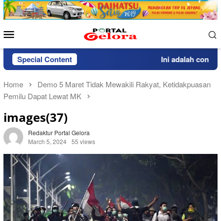
Skip
to
content
Mobile
Menu
Special Content
Ini adalah contoh p
Home
Demo 5 Maret Tidak Mewakili Rakyat, Ketidakpuasan
Pemilu Dapat Lewat MK
images(37)
Redaktur Portal Gelora
March 5, 2024
55 views