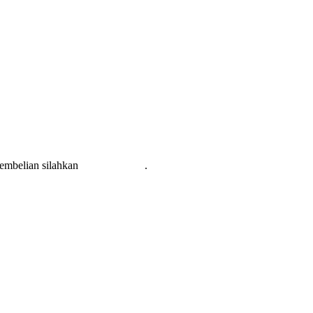
pembelian silahkan
KLIK DISINI
.