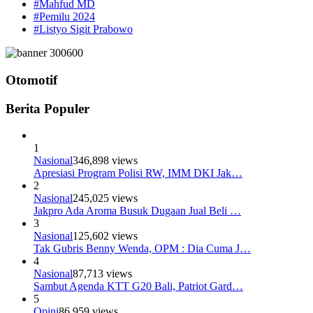
#Mahfud MD
#Pemilu 2024
#Listyo Sigit Prabowo
Otomotif
Berita Populer
1
Nasional
346,898 views
Apresiasi Program Polisi RW, IMM DKI Jak…
2
Nasional
245,025 views
Jakpro Ada Aroma Busuk Dugaan Jual Beli …
3
Nasional
125,602 views
Tak Gubris Benny Wenda, OPM : Dia Cuma J…
4
Nasional
87,713 views
Sambut Agenda KTT G20 Bali, Patriot Gard…
5
Opini
86,959 views