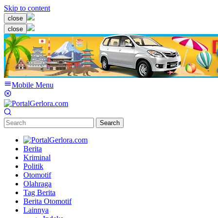
Skip to content
close
close
Mobile Menu
Search
Berita
Kriminal
Politik
Otomotif
Olahraga
Tag Berita
Berita Otomotif
Lainnya