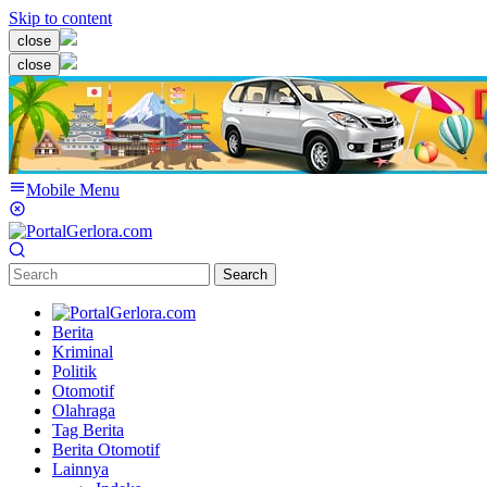
Skip to content
close
close
Mobile Menu
Search
Berita
Kriminal
Politik
Otomotif
Olahraga
Tag Berita
Berita Otomotif
Lainnya