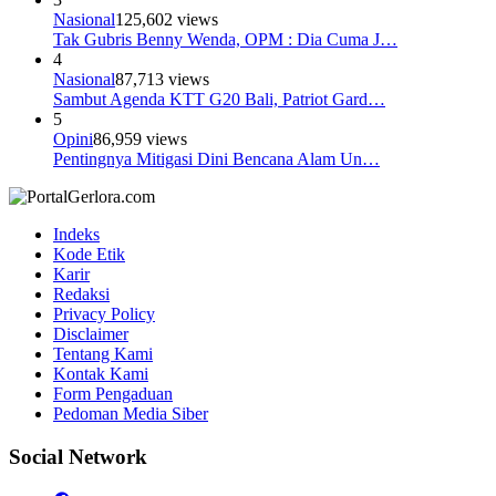
Nasional
125,602 views
Tak Gubris Benny Wenda, OPM : Dia Cuma J…
4
Nasional
87,713 views
Sambut Agenda KTT G20 Bali, Patriot Gard…
5
Opini
86,959 views
Pentingnya Mitigasi Dini Bencana Alam Un…
Indeks
Kode Etik
Karir
Redaksi
Privacy Policy
Disclaimer
Tentang Kami
Kontak Kami
Form Pengaduan
Pedoman Media Siber
Social Network