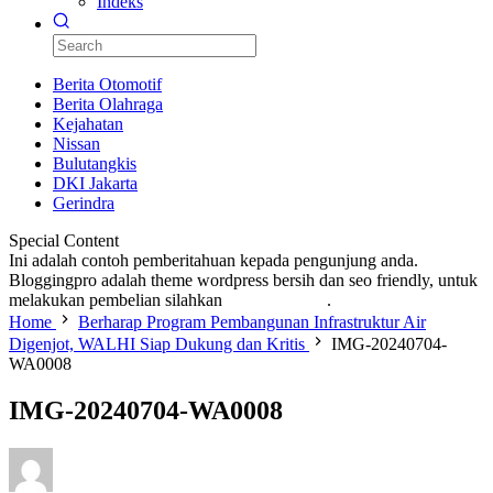
Indeks
Berita Otomotif
Berita Olahraga
Kejahatan
Nissan
Bulutangkis
DKI Jakarta
Gerindra
Special Content
Ini adalah contoh pemberitahuan kepada pengunjung anda.
Bloggingpro adalah theme wordpress bersih dan seo friendly, untuk
melakukan pembelian silahkan
KLIK DISINI
.
Home
Berharap Program Pembangunan Infrastruktur Air
Digenjot, WALHI Siap Dukung dan Kritis
IMG-20240704-
WA0008
IMG-20240704-WA0008