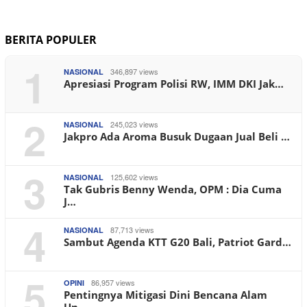
BERITA POPULER
1
346,897 views
NASIONAL
Apresiasi Program Polisi RW, IMM DKI Jak…
2
245,023 views
NASIONAL
Jakpro Ada Aroma Busuk Dugaan Jual Beli …
3
125,602 views
NASIONAL
Tak Gubris Benny Wenda, OPM : Dia Cuma
J…
4
87,713 views
NASIONAL
Sambut Agenda KTT G20 Bali, Patriot Gard…
5
86,957 views
OPINI
Pentingnya Mitigasi Dini Bencana Alam
Un…