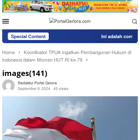
Skip
to
content
Mobile
Menu
Special Content
Ini adalah contoh 
Home
Koordinator TPUA Ingatkan Pembangunan Hukum di
Indonesia dalam Momen HUT RI ke-79
images(141)
Redaktur Portal Gelora
September 9, 2024
45 views