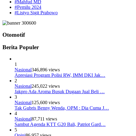
#Mahfud MD
#Pemilu 2024
#Listyo Sigit Prabowo
Otomotif
Berita Populer
1
Nasional
346,896 views
Apresiasi Program Polisi RW, IMM DKI Jak…
2
Nasional
245,022 views
Jakpro Ada Aroma Busuk Dugaan Jual Beli …
3
Nasional
125,600 views
Tak Gubris Benny Wenda, OPM : Dia Cuma J…
4
Nasional
87,711 views
Sambut Agenda KTT G20 Bali, Patriot Gard…
5
Opini
86,957 views