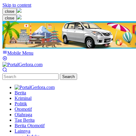
Skip to content
close
close
Mobile Menu
Search
Berita
Kriminal
Politik
Otomotif
Olahraga
Tag Berita
Berita Otomotif
Lainnya