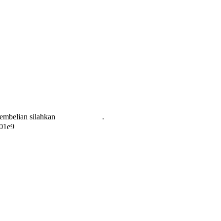
pembelian silahkan
KLIK DISINI
.
01e9