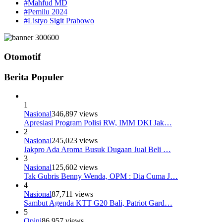
#Mahfud MD
#Pemilu 2024
#Listyo Sigit Prabowo
Otomotif
Berita Populer
1
Nasional
346,897 views
Apresiasi Program Polisi RW, IMM DKI Jak…
2
Nasional
245,023 views
Jakpro Ada Aroma Busuk Dugaan Jual Beli …
3
Nasional
125,602 views
Tak Gubris Benny Wenda, OPM : Dia Cuma J…
4
Nasional
87,711 views
Sambut Agenda KTT G20 Bali, Patriot Gard…
5
Opini
86,957 views