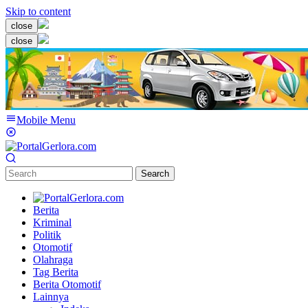
Skip to content
close
close
Mobile Menu
Search
Berita
Kriminal
Politik
Otomotif
Olahraga
Tag Berita
Berita Otomotif
Lainnya