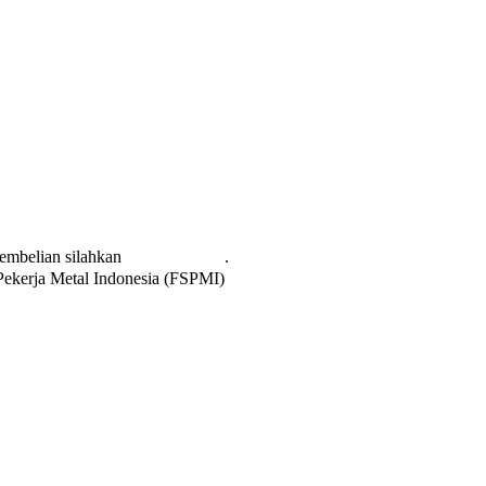
pembelian silahkan
KLIK DISINI
.
 Pekerja Metal Indonesia (FSPMI)