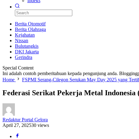
Indeks
Berita Otomotif
Berita Olahraga
Kejahatan
Nissan
Bulutangkis
DKI Jakarta
Gerindra
Special Content
Ini adalah contoh pemberitahuan kepada pengunjung anda. Bloggingp
Home
FSPMI Serang-Cilegon Serukan May Day 2025 yang Terti
Federasi Serikat Pekerja Metal Indonesia
Redaktur Portal Gelora
April 27, 2025
30 views