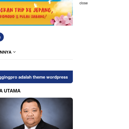
close
h
INNYA
ro adalah theme wordpress bersih dan seo friendly, untuk mel
TA UTAMA