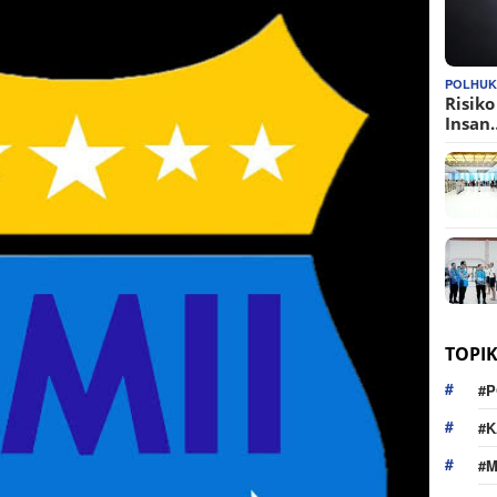
POLHU
Risik
Insan
TOPI
#P
#K
#