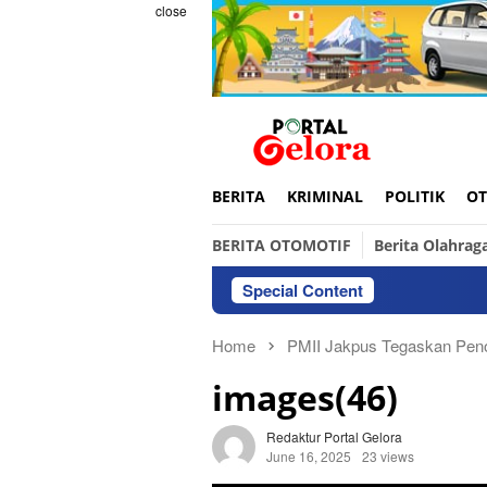
Skip
close
to
content
BERITA
KRIMINAL
POLITIK
OT
BERITA OTOMOTIF
Berita Olahrag
Special Content
Ini 
Home
PMII Jakpus Tegaskan Peno
images(46)
Redaktur Portal Gelora
June 16, 2025
23 views