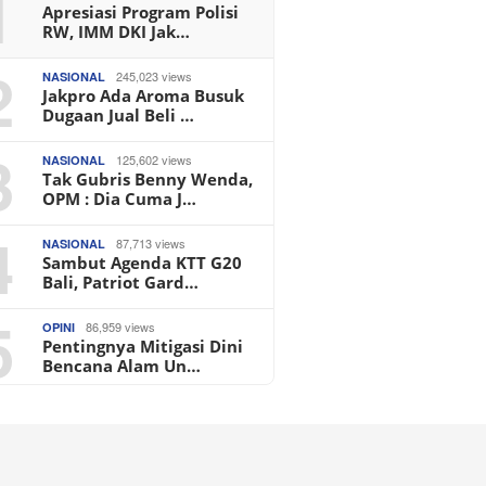
1
Apresiasi Program Polisi
RW, IMM DKI Jak…
2
245,023 views
NASIONAL
Jakpro Ada Aroma Busuk
Dugaan Jual Beli …
3
125,602 views
NASIONAL
Tak Gubris Benny Wenda,
OPM : Dia Cuma J…
4
87,713 views
NASIONAL
Sambut Agenda KTT G20
Bali, Patriot Gard…
5
86,959 views
OPINI
Pentingnya Mitigasi Dini
Bencana Alam Un…