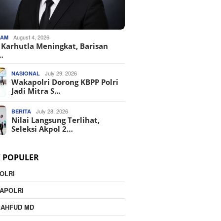
August 4, 2026
KAM
o Karhutla Meningkat, Barisan
…
July 29, 2026
NASIONAL
Wakapolri Dorong KBPP Polri
Jadi Mitra S…
July 28, 2026
BERITA
Nilai Langsung Terlihat,
Seleksi Akpol 2…
K POPULER
OLRI
APOLRI
MAHFUD MD