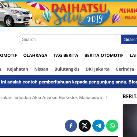
Searc
OMOTIF
OLAHRAGA
TAG BERITA
BERITA OTOMOTIF
LA
a
Kejahatan
Nissan
Bulutangkis
DKI Jakarta
Gerindra
adalah contoh pemberitahuan kepada pengunjung anda. Bloggingp
BERI
lakan terhadap Aksi Anarkis Berkedok Mahasiswa