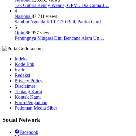
Tak Gubris Benny Wenda, OPM : Dia Cuma J…
4
Nasional
87,711 views
Sambut Agenda KTT G20 Bali, Patriot Gard…
5
Opini
86,957 views
Pentingnya Mitigasi Dini Bencana Alam Un…
Indeks
Kode Etik
Karir
Redaksi
Privacy Policy
Disclaimer
Tentang Kami
Kontak Kami
Form Pengaduan
Pedoman Media Siber
Social Network
Facebook