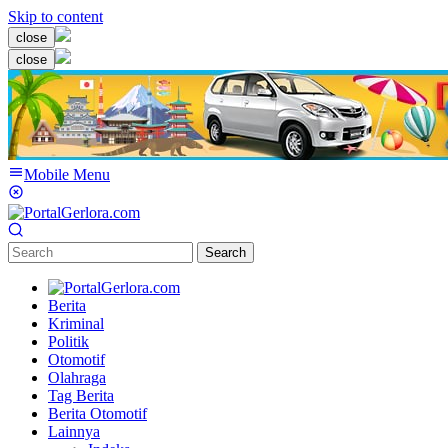
Skip to content
close
close
Mobile Menu
Search
Berita
Kriminal
Politik
Otomotif
Olahraga
Tag Berita
Berita Otomotif
Lainnya