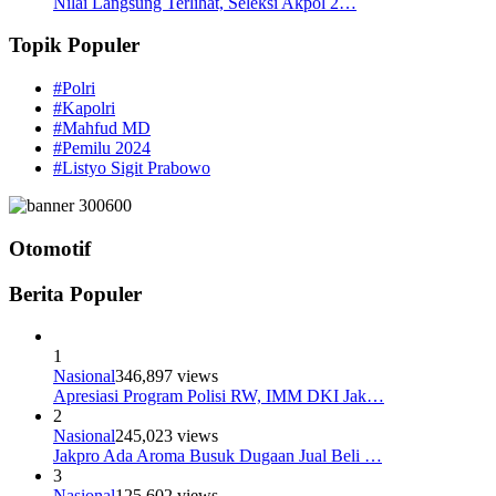
Nilai Langsung Terlihat, Seleksi Akpol 2…
Topik Populer
#Polri
#Kapolri
#Mahfud MD
#Pemilu 2024
#Listyo Sigit Prabowo
Otomotif
Berita Populer
1
Nasional
346,897 views
Apresiasi Program Polisi RW, IMM DKI Jak…
2
Nasional
245,023 views
Jakpro Ada Aroma Busuk Dugaan Jual Beli …
3
Nasional
125,602 views