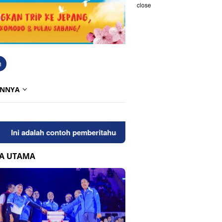
close
h
INNYA
i adalah contoh pemberitahuan kepada pengunjung anda. Bloggin
TA UTAMA