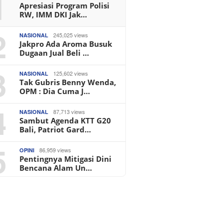
1
Apresiasi Program Polisi
RW, IMM DKI Jak…
2
245,025 views
NASIONAL
Jakpro Ada Aroma Busuk
Dugaan Jual Beli …
3
125,602 views
NASIONAL
Tak Gubris Benny Wenda,
OPM : Dia Cuma J…
4
87,713 views
NASIONAL
Sambut Agenda KTT G20
Bali, Patriot Gard…
5
86,959 views
OPINI
Pentingnya Mitigasi Dini
Bencana Alam Un…