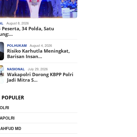
August 8, 2026
AL
 Peserta, 34 Polda, Satu
ung:…
August 4, 2026
POLHUKAM
Risiko Karhutla Meningkat,
Barisan Insan…
July 29, 2026
NASIONAL
Wakapolri Dorong KBPP Polri
Jadi Mitra S…
K POPULER
OLRI
APOLRI
MAHFUD MD