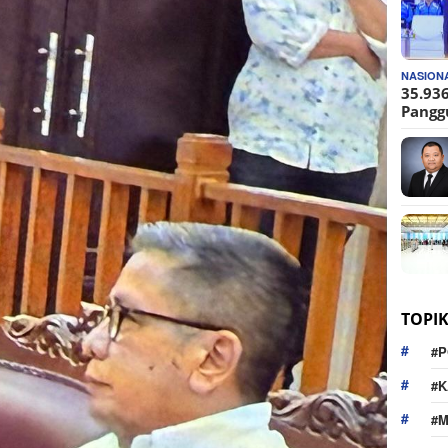
NASION
35.936
Pangg
TOPI
#P
#K
#