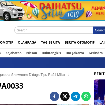
Searc
OMOTIF
OLAHRAGA
TAG BERITA
BERITA OTOMOTIF
LA
a
Kejahatan
Nissan
Bulutangkis
DKI Jakarta
Gerindra
In
BERI
usaha Showroom Diduga Tipu Rp24 Miliar
WA0033