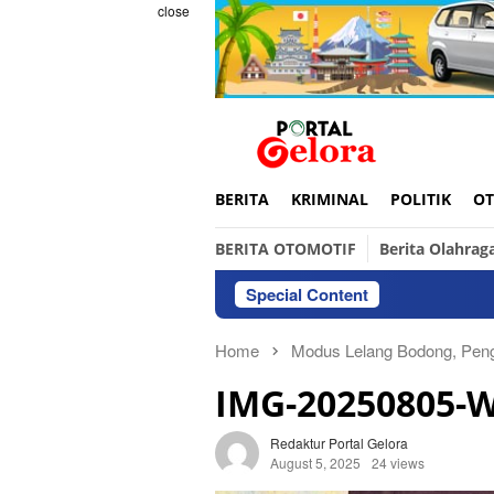
Skip
close
to
content
BERITA
KRIMINAL
POLITIK
OT
BERITA OTOMOTIF
Berita Olahrag
Special Content
Home
Modus Lelang Bodong, Peng
IMG-20250805-
Redaktur Portal Gelora
August 5, 2025
24 views