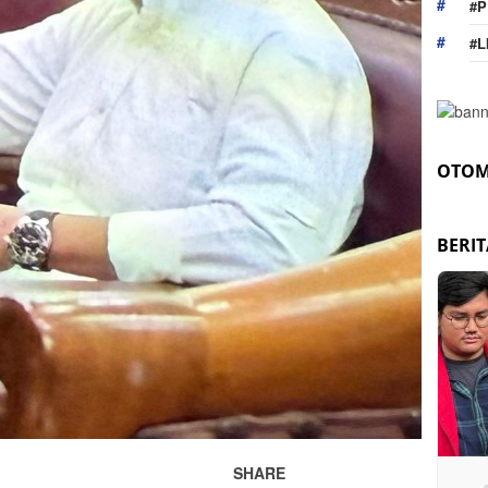
#P
#L
OTOM
BERI
SHARE