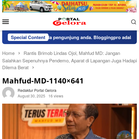
Skip
to
content
Mobile
Menu
pemberitahuan kepada pengunjung anda. Bloggingpro adalah them
Special Content
Home
Rantis Brimob Lindas Ojol, Mahfud MD: Jangan
Salahkan Sepenuhnya Pendemo, Aparat di Lapangan Juga Hadapi
Dilema Berat
Mahfud-MD-1140×641
Redaktur Portal Gelora
August 30, 2025
16 views