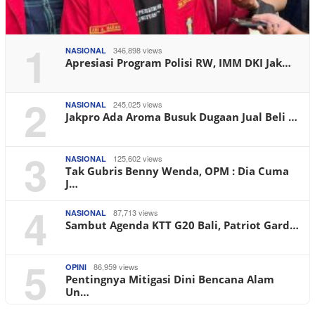
1
346,898 views
NASIONAL
Apresiasi Program Polisi RW, IMM DKI Jak…
2
245,025 views
NASIONAL
Jakpro Ada Aroma Busuk Dugaan Jual Beli …
3
125,602 views
NASIONAL
Tak Gubris Benny Wenda, OPM : Dia Cuma
J…
4
87,713 views
NASIONAL
Sambut Agenda KTT G20 Bali, Patriot Gard…
5
86,959 views
OPINI
Pentingnya Mitigasi Dini Bencana Alam
Un…