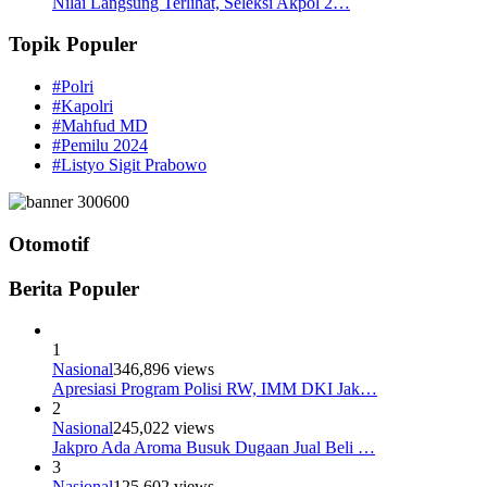
Nilai Langsung Terlihat, Seleksi Akpol 2…
Topik Populer
#Polri
#Kapolri
#Mahfud MD
#Pemilu 2024
#Listyo Sigit Prabowo
Otomotif
Berita Populer
1
Nasional
346,896 views
Apresiasi Program Polisi RW, IMM DKI Jak…
2
Nasional
245,022 views
Jakpro Ada Aroma Busuk Dugaan Jual Beli …
3
Nasional
125,602 views