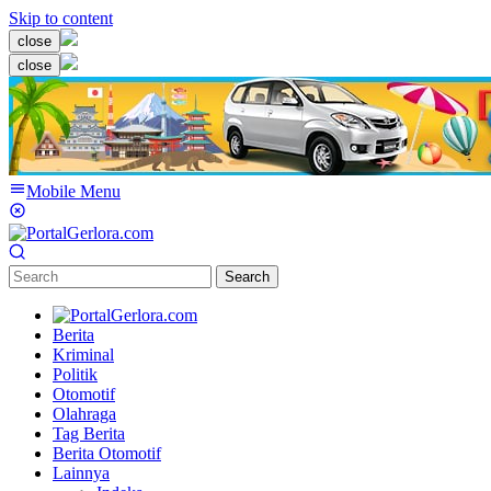
Skip to content
close
close
Mobile Menu
Search
Berita
Kriminal
Politik
Otomotif
Olahraga
Tag Berita
Berita Otomotif
Lainnya