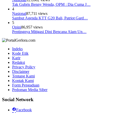
Tak Gubris Benny Wenda, OPM : Dia Cuma J…
4
Nasional
87,711 views
Sambut Agenda KTT G20 Bali, Patriot Gard…
5
Opini
86,957 views
Pentingnya Mitigasi Dini Bencana Alam Un…
Indeks
Kode Etik
Karir
Redaksi
Privacy Policy
Disclaimer
Tentang Kami
Kontak Kami
Form Pengaduan
Pedoman Media Siber
Social Network
Facebook