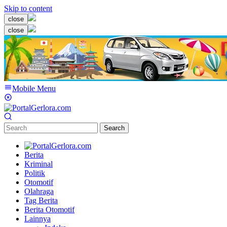
Skip to content
close
close
Mobile Menu
Search
Berita
Kriminal
Politik
Otomotif
Olahraga
Tag Berita
Berita Otomotif
Lainnya