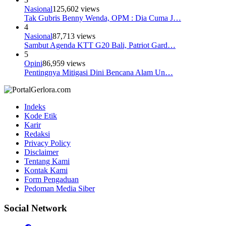
Nasional
125,602 views
Tak Gubris Benny Wenda, OPM : Dia Cuma J…
4
Nasional
87,713 views
Sambut Agenda KTT G20 Bali, Patriot Gard…
5
Opini
86,959 views
Pentingnya Mitigasi Dini Bencana Alam Un…
Indeks
Kode Etik
Karir
Redaksi
Privacy Policy
Disclaimer
Tentang Kami
Kontak Kami
Form Pengaduan
Pedoman Media Siber
Social Network