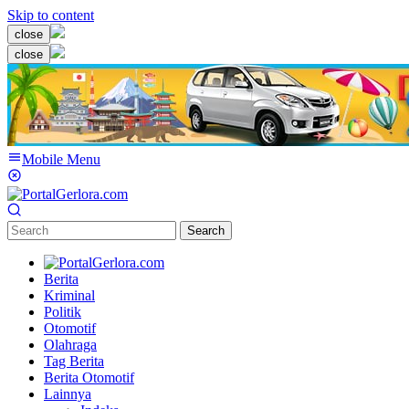
Skip to content
close
close
Mobile Menu
Search
Berita
Kriminal
Politik
Otomotif
Olahraga
Tag Berita
Berita Otomotif
Lainnya