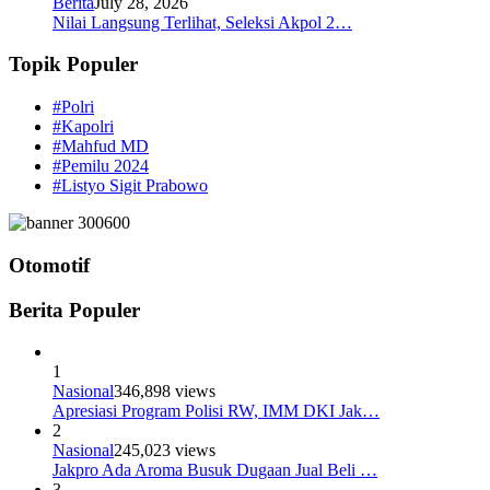
Berita
July 28, 2026
Nilai Langsung Terlihat, Seleksi Akpol 2…
Topik Populer
#Polri
#Kapolri
#Mahfud MD
#Pemilu 2024
#Listyo Sigit Prabowo
Otomotif
Berita Populer
1
Nasional
346,898 views
Apresiasi Program Polisi RW, IMM DKI Jak…
2
Nasional
245,023 views
Jakpro Ada Aroma Busuk Dugaan Jual Beli …
3