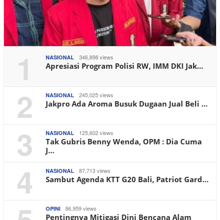
1
346,898 views
NASIONAL
Apresiasi Program Polisi RW, IMM DKI Jak…
2
245,025 views
NASIONAL
Jakpro Ada Aroma Busuk Dugaan Jual Beli …
3
125,602 views
NASIONAL
Tak Gubris Benny Wenda, OPM : Dia Cuma
J…
4
87,713 views
NASIONAL
Sambut Agenda KTT G20 Bali, Patriot Gard…
5
86,959 views
OPINI
Pentingnya Mitigasi Dini Bencana Alam