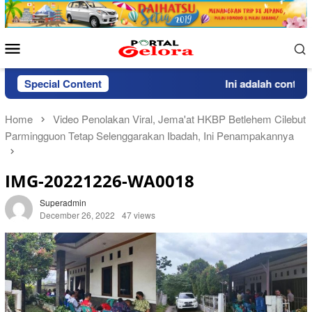
Skip
to
content
Mobile
Menu
Special Content
Ini adalah contoh p
Home
Video Penolakan Viral, Jema'at HKBP Betlehem Cilebut
Parmingguon Tetap Selenggarakan Ibadah, Ini Penampakannya
IMG-20221226-WA0018
Superadmin
December 26, 2022
47 views