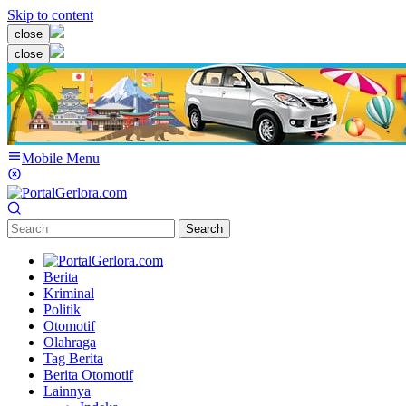
Skip to content
close
close
Mobile Menu
Search
Berita
Kriminal
Politik
Otomotif
Olahraga
Tag Berita
Berita Otomotif
Lainnya