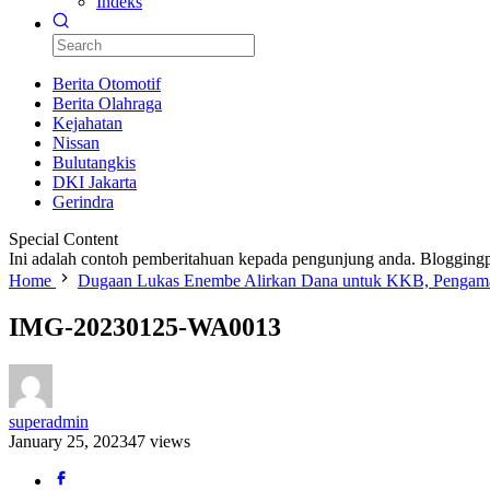
Indeks
Berita Otomotif
Berita Olahraga
Kejahatan
Nissan
Bulutangkis
DKI Jakarta
Gerindra
Special Content
Ini adalah contoh pemberitahuan kepada pengunjung anda. Bloggingp
Home
Dugaan Lukas Enembe Alirkan Dana untuk KKB, Pengamat 
IMG-20230125-WA0013
superadmin
January 25, 2023
47 views