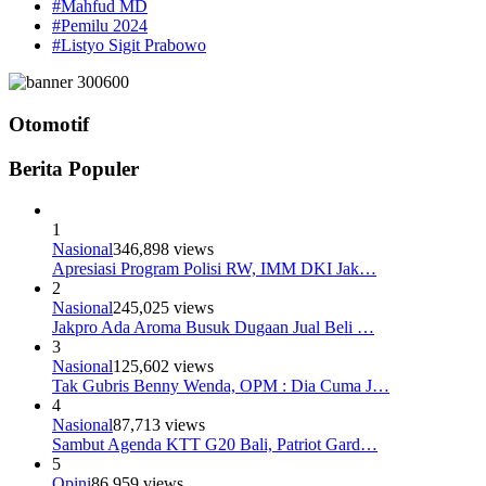
#Mahfud MD
#Pemilu 2024
#Listyo Sigit Prabowo
Otomotif
Berita Populer
1
Nasional
346,898 views
Apresiasi Program Polisi RW, IMM DKI Jak…
2
Nasional
245,025 views
Jakpro Ada Aroma Busuk Dugaan Jual Beli …
3
Nasional
125,602 views
Tak Gubris Benny Wenda, OPM : Dia Cuma J…
4
Nasional
87,713 views
Sambut Agenda KTT G20 Bali, Patriot Gard…
5
Opini
86,959 views