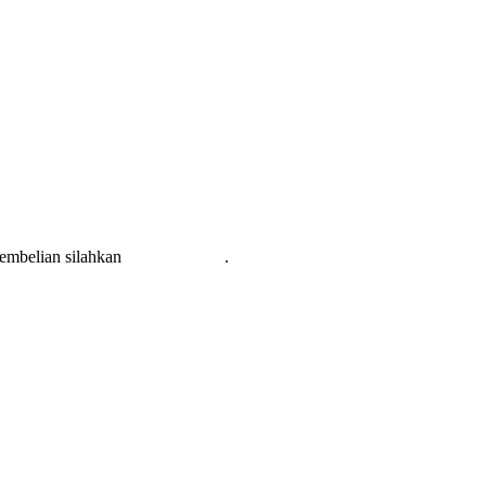
pembelian silahkan
KLIK DISINI
.